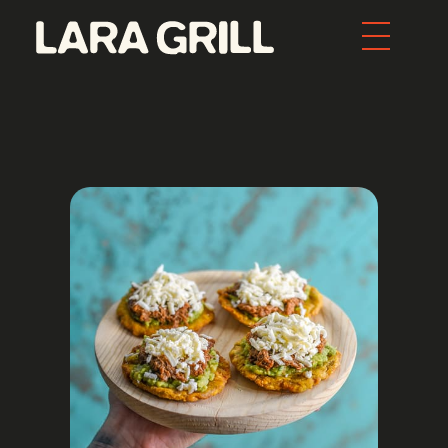
Lara Grill - Las mejores burgers y pepitos de Barcelona
Comida callejera con un toque gourmet. Los mejores pepitos, batidos y burgers de toda Barcelona. Tenemos la mejor comida food porn de la ciudad.