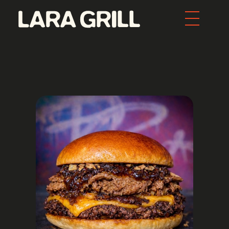
Lara Grill - Las mejores burgers y pepitos de Barcelona
Comida callejera con un toque gourmet. Los mejores pepitos, batidos y burgers de toda Barcelona. Tenemos la mejor comida food porn de la ciudad.