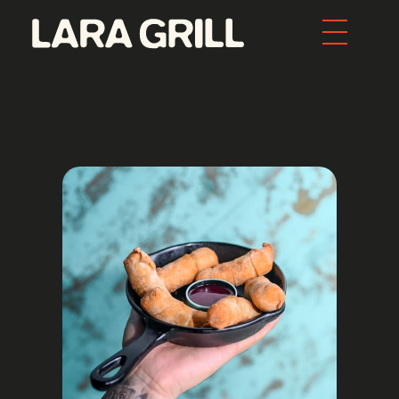
Lara Grill - Las mejores burgers y pepitos de Barcelona
Comida callejera con un toque gourmet. Los mejores pepitos, batidos y burgers de toda Barcelona. Tenemos la mejor comida food porn de la ciudad.