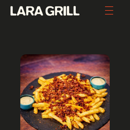
Lara Grill - Las mejores burgers y pepitos de Barcelona
Comida callejera con un toque gourmet. Los mejores pepitos, batidos y burgers de toda Barcelona. Tenemos la mejor comida food porn de la ciudad.