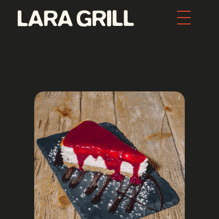
Lara Grill - Las mejores burgers y pepitos de Barcelona
Comida callejera con un toque gourmet. Los mejores pepitos, batidos y burgers de toda Barcelona. Tenemos la mejor comida food porn de la ciudad.