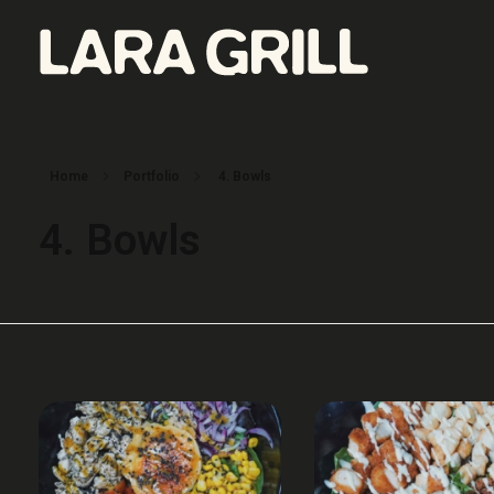
Lara Grill - Las mejores burgers y pepitos de Barcelona
Comida callejera con un toque gourmet. Los mejores pepitos, batidos y burgers de toda Barcelona. Tenemos la mejor comida food porn de la ciudad.
Home
Portfolio
4. Bowls
4. Bowls