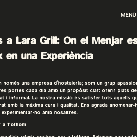
MENÚ
 a Lara Grill: On el Menjar e
x en una Experiència
om només una empresa d’hostaleria; som un grup apassio
es portes cada dia amb un propòsit clar: oferir plats de
at i informal. La nostra missió és satisfer tots aquells q
rat amb la màxima cura i qualitat. Ens agrada anomen
a experimentar-ho amb nosaltres.
r a Tothom