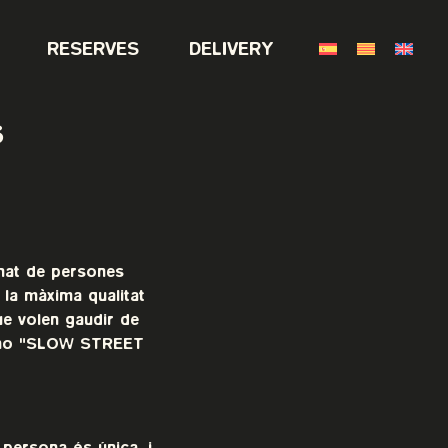
RESERVES
DELIVERY
s
nat de persones
 la màxima qualitat
ue volen gaudir de
ar-ho "SLOW STREET