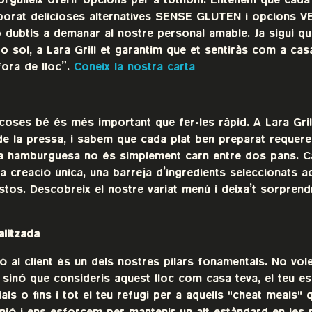
norgulleix oferir opcions per a tothom. Entenem que cada
porat delicioses alternatives SENSE GLUTEN i opcions V
 dubtis a demanar al nostre personal amable. Ja sigui que
 o sol, a Lara Grill et garantim que et sentiràs com a casa
fora de lloc”.
Coneix la nostra carta
coses bé és més important que fer-les ràpid. A Lara Grill
de la pressa, i sabem que cada plat ben preparat requere
na hamburguesa no és simplement carn entre dos pans. C
a creació única, una barreja d’ingredients seleccionats 
ustos. Descobreix el nostre variat menú i deixa’t sorpren
alitzada
ció al client és un dels nostres pilars fonamentals. No vol
sinó que consideris aquest lloc com casa teva, el teu es
als o fins i tot el teu refugi per a aquells "cheat meals" 