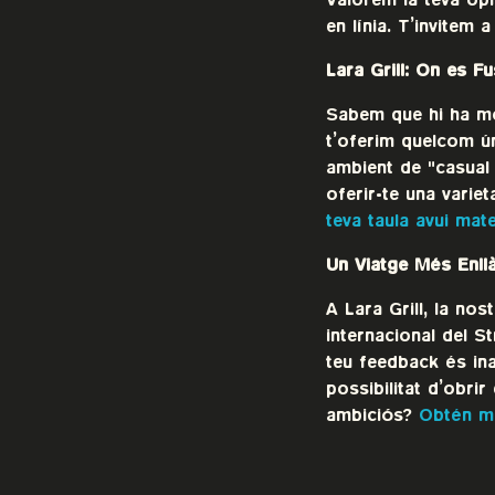
Valorem la teva opi
en línia. T’invitem 
Lara Grill: On es F
Sabem que hi ha mo
t’oferim quelcom ún
ambient de "casual 
oferir-te una varie
teva taula avui mate
Un Viatge Més Enll
A Lara Grill, la nos
internacional del S
teu feedback és ina
possibilitat d’obrir
ambiciós?
Obtén mé