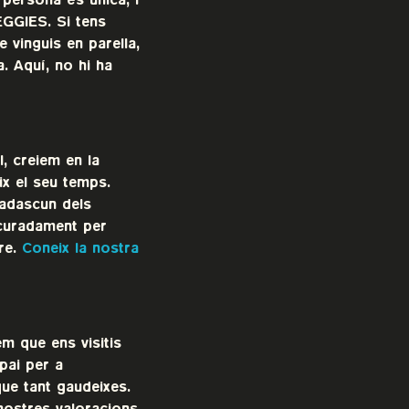
 persona és única, i
EGGIES. Si tens
 vinguis en parella,
. Aquí, no hi ha
, creiem en la
ix el seu temps.
adascun dels
acuradament per
dre.
Coneix la nostra
em que ens visitis
pai per a
que tant gaudeixes.