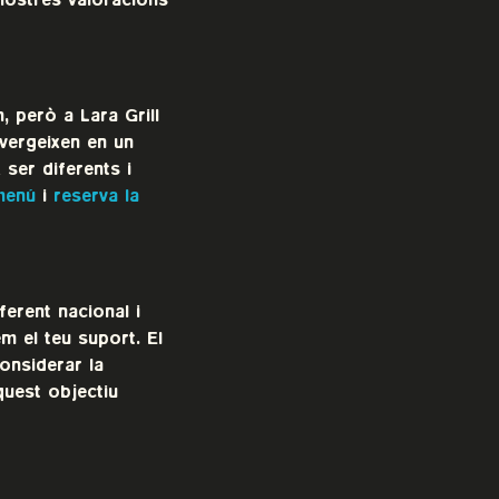
nostres valoracions
 però a Lara Grill
vergeixen en un
 ser diferents i
menú
i
reserva la
ferent nacional i
m el teu suport. El
onsiderar la
quest objectiu