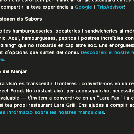
nió i ens esforcem per mantenir un alt estàndard en les 
a compartir la teva experiència a
Google
i
TripAdvisor
!
usionen els Sabors
ltes hamburgueseries, bocateries i sandwicheries al món,
ic. Aquí, hamburgueses, pepitos i postres increïbles con
dining" que no trobaràs en cap altre lloc. Ens enorgulleix
tat d’opcions que surten del comú.
Descobreix el nostre 
ix
.
à del Menjar
tra visió és transcendir fronteres i convertir-nos en un re
treet Food. No obstant això, per aconseguir-ho, necessite
valuable — t’invitem a convertir-te en un “Lara Fan” i a c
 el teu propi restaurant Lara Grill. Ens ajudes a complir a
s informació sobre les nostres franquícies
.