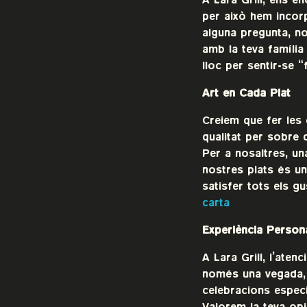
A Lara Grill, ens e
per això hem incor
alguna pregunta, no
amb la teva família
lloc per sentir-se “
Art en Cada Plat
Creiem que fer les 
qualitat per sobre 
Per a nosaltres, u
nostres plats és un
satisfer tots els g
carta
Experiència Person
A Lara Grill, l’aten
només una vegada, 
celebracions especi