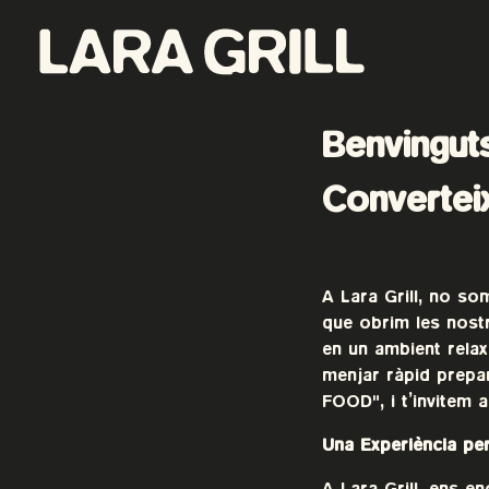
Lara Grill - Las mejores burgers y pepitos de Barcelona
Comida callejera con un toque gourmet. Los mejores pepitos, batidos y burgers de toda Barcelona. Tenemos la mejor comida food porn de la ciudad.
Benvinguts
Convertei
A Lara Grill, no s
que obrim les nostr
en un ambient relax
menjar ràpid prepa
FOOD", i t’invitem 
Una Experiència pe