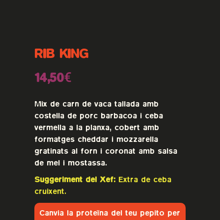
RIB KING
14,50€
Mix de carn de vaca tallada amb
costella de porc barbacoa i ceba
vermella a la planxa, cobert amb
formatges cheddar i mozzarella
gratinats al forn i coronat amb salsa
de mel i mostassa.
Suggeriment del Xef:
Extra de ceba
cruixent.
Canvia la proteïna del teu pepito per