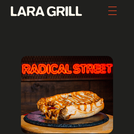
Lara Grill - Las mejores burgers y pepitos de Barcelona
Comida callejera con un toque gourmet. Los mejores pepitos, batidos y burgers de toda Barcelona. Tenemos la mejor comida food porn de la ciudad.