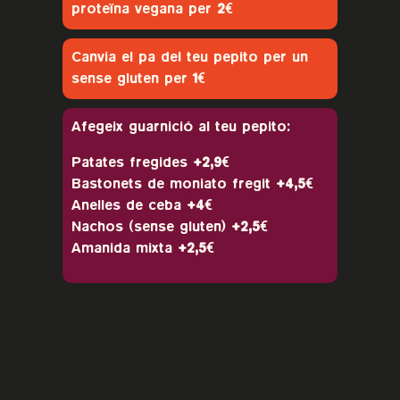
proteïna vegana per
2€
Canvia el pa del teu pepito per un
sense gluten per
1€
Afegeix guarnició al teu pepito:
Patates fregides
+2,9€
Bastonets de moniato fregit
+4,5€
Anelles de ceba
+4€
Nachos (sense gluten)
+2,5€
Amanida mixta
+2,5€