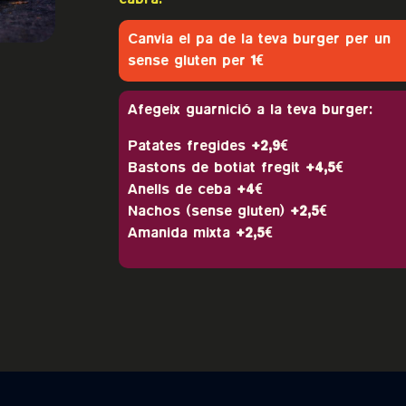
Canvia el pa de la teva burger per un
sense gluten per
1€
Afegeix guarnició a la teva burger:
Patates fregides
+2,9€
Bastons de botiat fregit
+4,5€
Anells de ceba
+4€
Nachos (sense gluten)
+2,5€
Amanida mixta
+2,5€