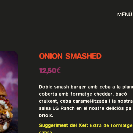
MENÚ
ONION SMASHED
12,50€
Doble smash burger amb ceba a la plan
coberta amb formatge cheddar, bacó
cruixent, ceba caramel·litzada i la nostra
salsa LG Ranch en el nostre deliciós pa
brioix.
Suggeriment del Xef:
Extra de formatge
cabra.