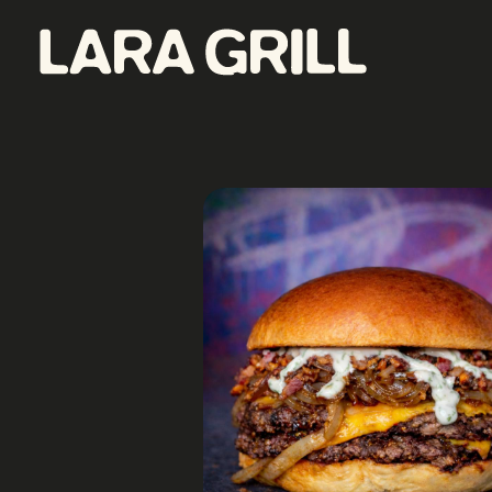
Lara Grill - Las mejores burgers y pepitos de Barcelona
Comida callejera con un toque gourmet. Los mejores pepitos, batidos y burgers de toda Barcelona. Tenemos la mejor comida food porn de la ciudad.