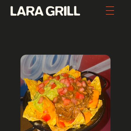
Lara Grill - Las mejores burgers y pepitos de Barcelona
Comida callejera con un toque gourmet. Los mejores pepitos, batidos y burgers de toda Barcelona. Tenemos la mejor comida food porn de la ciudad.