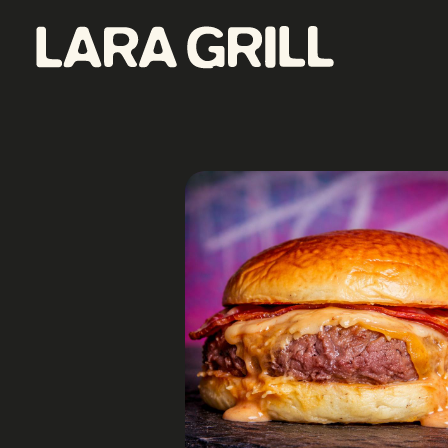
Lara Grill - Las mejores burgers y pepitos de Barcelona
Comida callejera con un toque gourmet. Los mejores pepitos, batidos y burgers de toda Barcelona. Tenemos la mejor comida food porn de la ciudad.