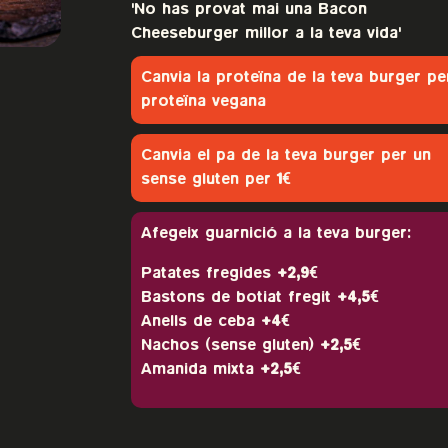
'No has provat mai una Bacon
Cheeseburger millor a la teva vida'
Canvia la proteïna de la teva burger pe
proteïna vegana
Canvia el pa de la teva burger per un
sense gluten per
1€
Afegeix guarnició a la teva burger:
Patates fregides
+2,9€
Bastons de botiat fregit
+4,5€
Anells de ceba
+4€
Nachos (sense gluten)
+2,5€
Amanida mixta
+2,5€